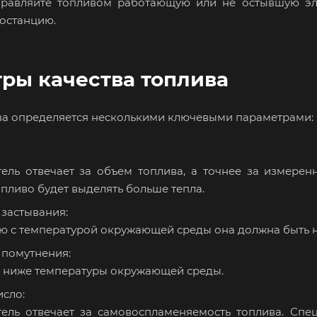
правляйте топливом работающую или не остывшую эле
ростанцию.
ры качества топлива
ва определяется несколькими ключевыми параметрами:
тель отвечает за объем топлива, а точнее за измеренн
пливо будет выделять больше тепла.
 застывания:
ю с температурой окружающей среды она должна быть н
 помутнения:
 ниже температуры окружающей среды.
исло:
тель отвечает за самовоспламеняемость топлива. Спец