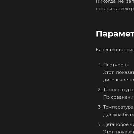
Никогда не за
потерять элект
Парамет
Качество топли
Плотность:
Этот показа
дизельное то
Температура
По сравнени
Температура
Должна быть
Цетановое ч
Этот показа