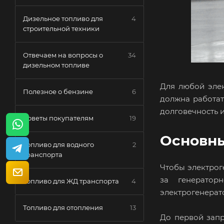
Дизельное топливо для
4
строительной техники
Отвечаем на вопросы о
34
дизельном топливе
Для любой элек
Полезное о бензине
6
должна работат
долговечность 
Советы покупателям
19
Основны
Топливо для водного
2
транспорта
Чтобы электрог
за генератор
Топливо для ЖД транспорта
4
электрогенерат
Топливо для отопления
13
До первой запр