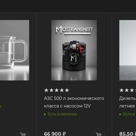
АЗС 500 л экономического
Дизель
класса с насосом 12V
летнее
и
Есть в наличии
Есть в
66 900
₽
85.50