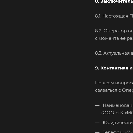
8. Заключител
8.1. Настоящая 
8.2. Оператор о
с момента ее р
8.3. Актуальная
9. Контактная
По всем вопрос
связаться с Оп
Наименовани
(ООО «ТК «
Юридический а
Телефон: +7 