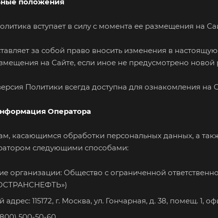
ьные положения
Политика вступает в силу с момента ее размещения на Са
ставляет за собой право вносить изменения в настоящую
азмещения на Сайте, если иное не предусмотрено новой
 версия Политики всегда доступна для ознакомления на 
 информация Оператора
ам, касающимся обработки персональных данных, а такж
ератором следующими способами:
е организации: Общество с ограниченной ответствен
МОСТРАНСНЕФТЬ»)
дрес: 115172, г. Москва, ул. Гончарная, д. 38, помещ. 1, оф
(800) 500-50-60