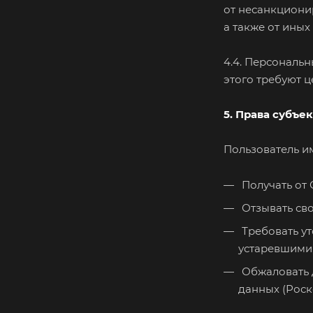
от несанкциони
а также от ины
4.4. Персональ
этого требуют 
5. Права субъе
Пользователь и
Получать от
Отзывать сво
Требовать ут
устаревшими,
Обжаловать д
данных (Роск