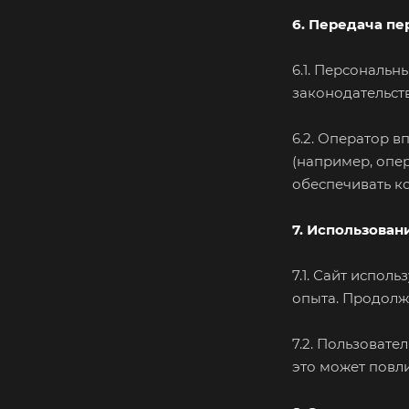
6. Передача п
6.1. Персональ
законодательст
6.2. Оператор 
(например, опе
обеспечивать к
7. Использован
7.1. Сайт испол
опыта. Продолжа
7.2. Пользовате
это может повли