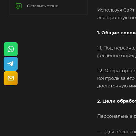
Оставить отзыв
Используя Сайт
электронную поч
1. Общие поло
1.1. Под персо
косвенно опред
1.2. Оператор 
контроль за его
достаточную и
2. Цели обраб
Персональные д
Для обеспече