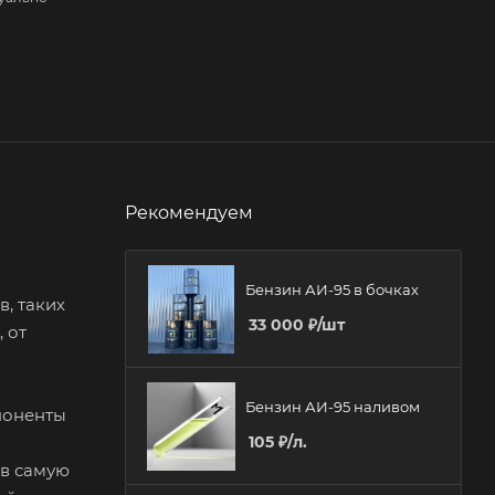
Рекомендуем
Бензин АИ-95 в бочках
, таких
33 000
₽
/шт
 от
Бензин АИ-95 наливом
поненты
105
₽
/л.
 в самую