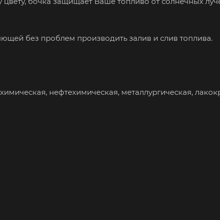
 цвету, бочка защищает Ваше топливо от солнечных луче
щей без проблем производить залив и слив топлива.
имическая, нефтехимическая, металлургическая, лакок