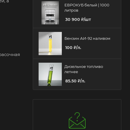
й, а
ЕВРОКУБ белый | 1000
литров
30 900
₽
/шт
Бензин АИ-92 наливом
100
₽
/л.
расочная
Дизельное топливо
летнее
85.50
₽
/л.